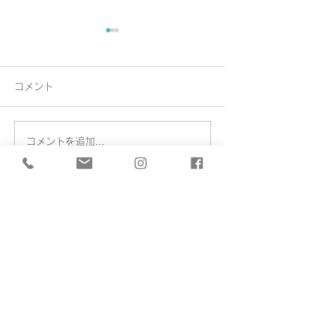
コメント
Exhibition
Exhibition…
コメントを追加…
堀川 貴永
Takanori Horikawa
Home
​作家について
陶工房 己流庵