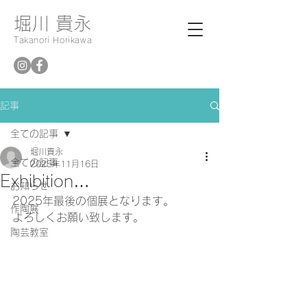
堀川 貴永
Takanori Horikawa
記事
全ての記事
堀川貴永
全ての記事
2025年11月16日
Exhibition…
お知らせ
2025年最後の個展となります。
作陶展
よろしくお願い致します。
陶芸教室