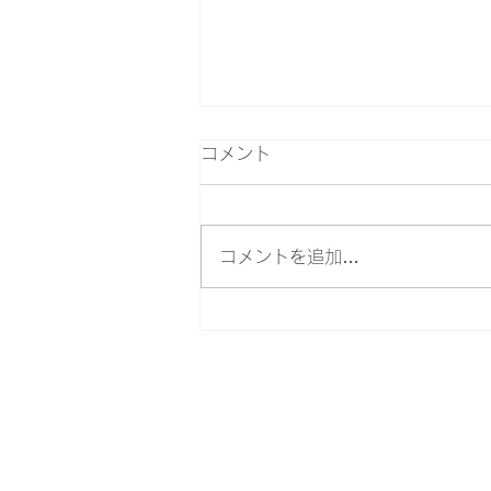
コメント
POP UP…
コメントを追加…
堀川 貴永
Takanori Horikawa