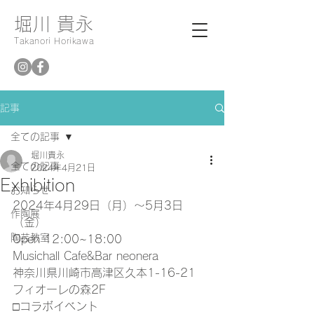
堀川 貴永
Takanori Horikawa
記事
全ての記事
堀川貴永
全ての記事
2024年4月21日
Exhibition
お知らせ
2024年4月29日（月）〜5月3日
作陶展
（金）
陶芸教室
Open 12:00~18:00
Musichall Cafe&Bar neonera
神奈川県川崎市高津区久本1-16-21
フィオーレの森2F
□コラボイベント