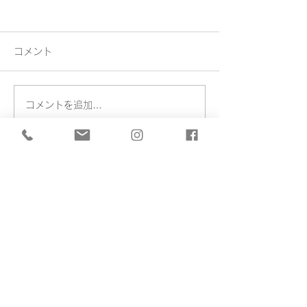
コメント
Exhibition
Exhibition…
コメントを追加…
堀川 貴永
Takanori Horikawa
Home
​作家について
陶工房 己流庵
ギャラリー