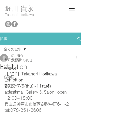
堀川 貴永
Takanori Horikawa
記事
全ての記事
堀川貴永
全ての記事
2023年7月5日
Exhibition
お知らせ
「POP」Takanori Horikawa 
作陶展
Exhibition
陶芸教室
2023 7/6(thu)~11(tuệ)
abiesfirma  Gallery & Salon  open 
12:00~18:00
兵庫県神戸市東灘区御影中町6-1-2 
tel:078-851-8606