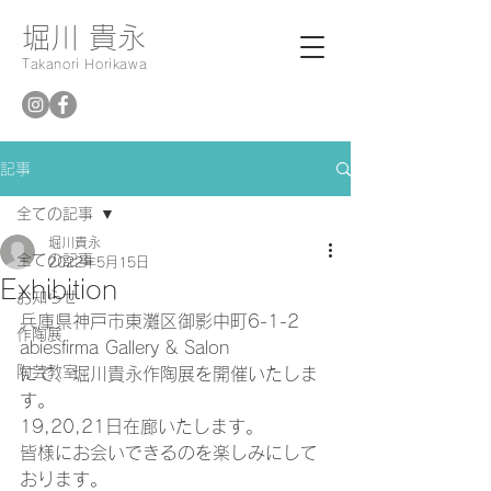
堀川 貴永
Takanori Horikawa
記事
全ての記事
堀川貴永
全ての記事
2022年5月15日
Exhibition
お知らせ
兵庫県神戸市東灘区御影中町6-1-2
作陶展
abiesfirma Gallery & Salon
陶芸教室
にて、堀川貴永作陶展を開催いたしま
す。
19,20,21日在廊いたします。
皆様にお会いできるのを楽しみにして
おります。