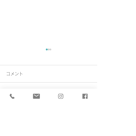
コメント
Exhibition
Exhibition…
コメントを追加…
堀川 貴永
Takanori Horikawa