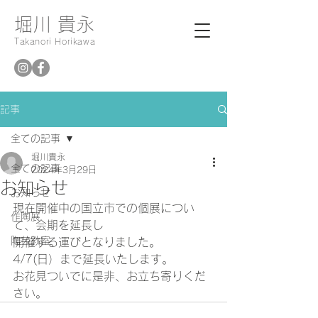
堀川 貴永
Takanori Horikawa
記事
全ての記事
堀川貴永
全ての記事
2024年3月29日
お知らせ
お知らせ
現在開催中の国立市での個展につい
作陶展
て、会期を延長し
陶芸教室
開催する運びとなりました。
4/7(日）まで延長いたします。
お花見ついでに是非、お立ち寄りくだ
さい。