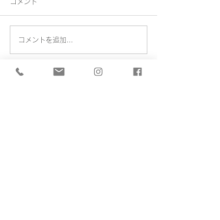
コメント
Exhibition
Exhibition…
コメントを追加…
堀川 貴永
Takanori Horikawa
Home
​作家について
陶工房 己流庵
ギャラリー
ブログ
お問い合わせ
アクセス